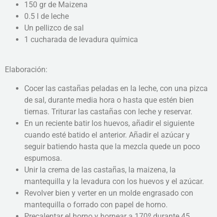
150 gr de Maizena
0.5 l de leche
Un pellizco de sal
1 cucharada de levadura química
Elaboración:
Cocer las castañas peladas en la leche, con una pizca
de sal, durante media hora o hasta que estén bien
tiernas. Triturar las castañas con leche y reservar.
En un reciente batir los huevos, añadir el siguiente
cuando esté batido el anterior. Añadir el azúcar y
seguir batiendo hasta que la mezcla quede un poco
espumosa.
Unir la crema de las castañas, la maizena, la
mantequilla y la levadura con los huevos y el azúcar.
Revolver bien y verter en un molde engrasado con
mantequilla o forrado con papel de horno.
Precalentar el horno y hornear a 170º durante 45