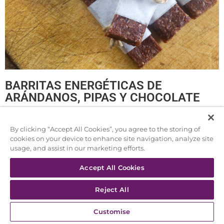
BARRITAS ENERGÉTICAS DE
ARÁNDANOS, PIPAS Y CHOCOLATE
Ingredientes para 4 personas:
By clicking “Accept All Cookies”, you agree to the storing of
Arándanos deshidratados
cookies on your device to enhance site navigation, analyze site
usage, and assist in our marketing efforts.
Uvas pasas
Pipas de girasol
Accept All Cookies
Almendras peladas (o anacardos)
Miel
Reject All
Sal marina
Canela molida
Customise
Chocolate de postre