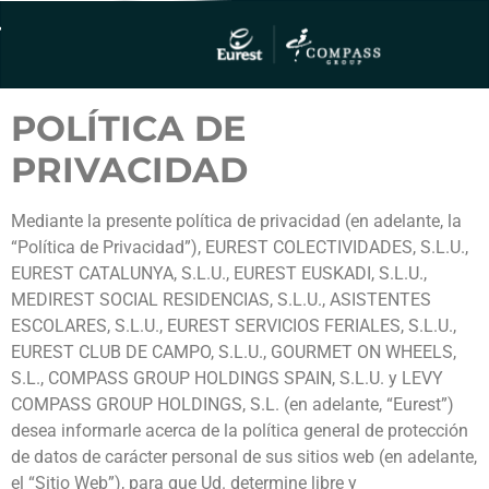
POLÍTICA DE
PRIVACIDAD
Mediante la presente política de privacidad (en adelante, la
“Política de Privacidad”), EUREST COLECTIVIDADES, S.L.U.,
EUREST CATALUNYA, S.L.U., EUREST EUSKADI, S.L.U.,
MEDIREST SOCIAL RESIDENCIAS, S.L.U., ASISTENTES
ESCOLARES, S.L.U., EUREST SERVICIOS FERIALES, S.L.U.,
EUREST CLUB DE CAMPO, S.L.U., GOURMET ON WHEELS,
S.L., COMPASS GROUP HOLDINGS SPAIN, S.L.U. y LEVY
COMPASS GROUP HOLDINGS, S.L. (en adelante, “Eurest”)
desea informarle acerca de la política general de protección
de datos de carácter personal de sus sitios web (en adelante,
el “Sitio Web”), para que Ud. determine libre y